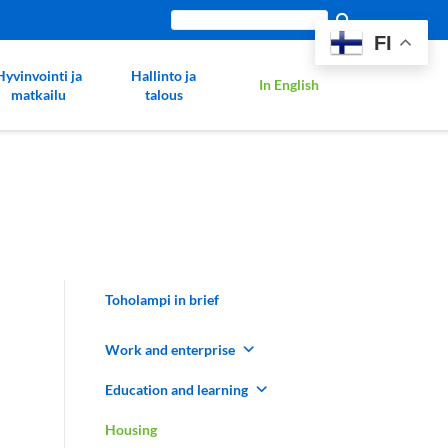
Etsi
FI
sivustolta:
Hyvinvointi ja
Hallinto ja
In English
matkailu
talous
Toholampi in brief
Work and enterprise
Education and learning
Housing