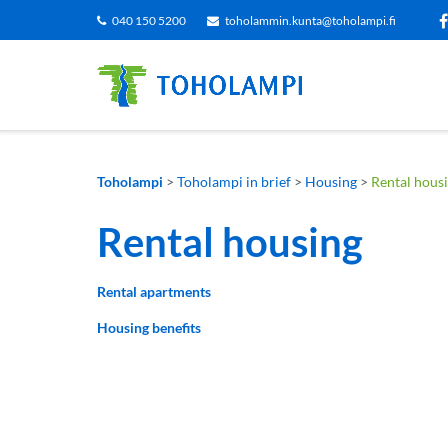
Siirry
040 150 5200
toholammin.kunta@toholampi.fi
sisältöön
Toholampi
>
Toholampi in brief
>
Housing
>
Rental hous
Rental housing
Rental apartments
Housing benefits