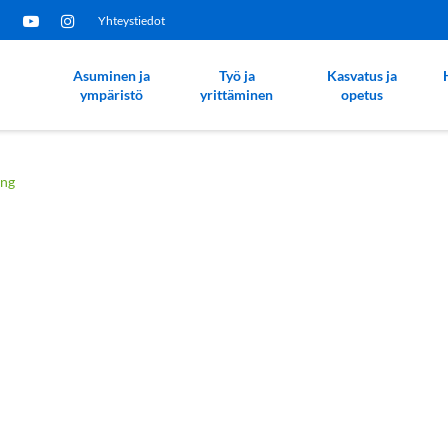
Yhteystiedot
Asuminen ja
Työ ja
Kasvatus ja
ympäristö
yrittäminen
opetus
ing