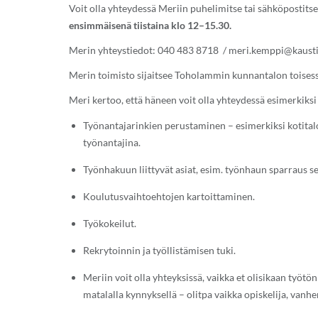
Voit olla yhteydessä Meriin puhelimitse tai sähköpostitse
ensimmäisenä tiistaina klo 12–15.30.
Merin yhteystiedot: 040 483 8718 /
meri.kemppi@kausti
Merin toimisto sijaitsee Toholammin kunnantalon toisess
Meri kertoo, että häneen voit olla yhteydessä esimerkiksi 
Työnantajarinkien perustaminen – esimerkiksi kotitalo
työnantajina.
Työnhakuun liittyvät asiat, esim. työnhaun sparraus 
Koulutusvaihtoehtojen kartoittaminen.
Työkokeilut.
Rekrytoinnin ja työllistämisen tuki.
Meriin voit olla yhteyksissä, vaikka et olisikaan työtö
matalalla kynnyksellä – olitpa vaikka opiskelija, vanh