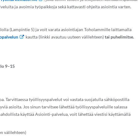
veluita ja avoimia työpaikkoja sekä kattavasti ohjeita asiointia varten.
lla (Lampintie 5) ja voit varata asiointiajan Toholammille laittamalla
opalvelun
kautta (linkki avautuu uuteen välilehteen)
tai puhelimitse.
klo 9–15
a. Tarvittaessa työllisyyspalvelut voi vastata suojatulla sähköpostilla
yviä asioita. Jos sinun tarvitsee lähettää työllisyyspalveluille salassa
 mahdollista käyttää Asiointi-palvelua, voit lähettää viestisi käyttämällä
n välilehteen)