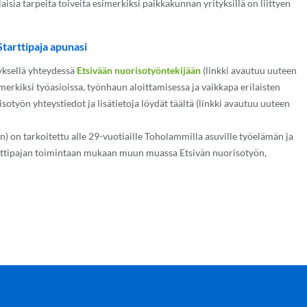
aisia tarpeita toiveita esimerkiksi paikkakunnan yrityksillä on liittyen
Starttipaja apunasi
yksellä yhteydessä
Etsivään nuorisotyöntekijään
(linkki avautuu uuteen
merkiksi työasioissa, työnhaun aloittamisessa ja vaikkapa erilaisten
työn yhteystiedot ja lisätietoja löydät täältä (linkki avautuu uuteen
n) on tarkoitettu alle 29-vuotiaille Toholammilla asuville työelämän ja
tarttipajan toimintaan mukaan muun muassa Etsivän nuorisotyön,