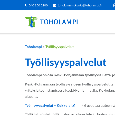
Siirry
040 150 5200
toholammin.kunta@toholampi.fi
sisältöön
Toholampi
>
Työllisyyspalvelut
Työllisyyspalvelut
Toholampi on osa Keski-Pohjanmaan työllisyysaluetta, j
Keski-Pohjanmaan työllisyysalueen työllisyyspalvelut tarj
yrityksiä työllistämisessä Keski-Pohjanmaalla: Kokkolan
alueella.
Työllisyyspalvelut – Kokkola
(linkki avautuu uuteen v
Töitä tai työntekijöitä hakiessasi sinun tule kirjautua ain