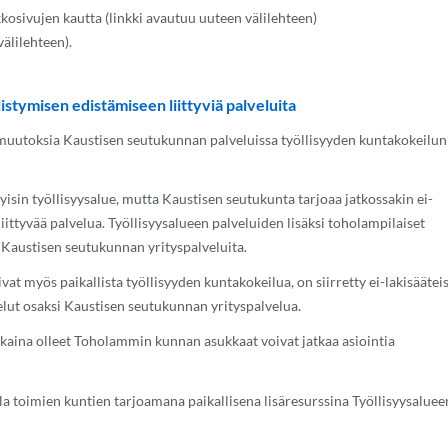
kosivujen kautta (linkki avautuu uuteen välilehteen)
välilehteen).
listymisen edistämiseen liittyviä palveluita
 muutoksia Kaustisen seutukunnan palveluissa työllisyyden kuntakokeilun
isin työllisyysalue, mutta Kaustisen seutukunta tarjoaa jatkossakin ei-
liittyvää palvelua. Työllisyysalueen palveluiden lisäksi toholampilaiset
 Kaustisen seutukunnan yrityspalveluita.
at myös paikallista työllisyyden kuntakokeilua, on siirretty ei-lakisäätei
velut osaksi Kaustisen seutukunnan yrityspalvelua.
ina olleet Toholammin kunnan asukkaat voivat jatkaa asiointia
a toimien kuntien tarjoamana paikallisena lisäresurssina Työllisyysaluee