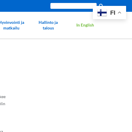
Etsi
FI
sivustolta:
Hyvinvointi ja
Hallinto ja
In English
matkailu
talous
ukee
lin
na.