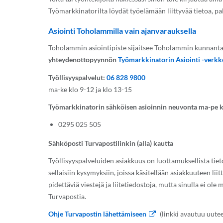
Työmarkkinatorilta löydät työelämään liittyvää tietoa, pal
Asiointi Toholammilla vain ajanvarauksella
Toholammin asiointipiste sijaitsee Toholammin kunnantalo
yhteydenottopyynnön
Työmarkkinatorin Asiointi -verkk
Työllisyyspalvelut:
06 828 9800
ma-ke klo 9-12 ja klo 13-15
Työmarkkinatorin sähköisen asioinnin neuvonta ma-pe 
0295 025 505
Sähköposti Turvapostilinkin (alla) kautta
Työllisyyspalveluiden asiakkuus on luottamuksellista tieto
sellaisiin kysymyksiin, joissa käsitellään asiakkuuteen liitt
pidettäviä viestejä ja liitetiedostoja, mutta sinulla ei ole
Turvapostia.
Ohje Turvapostin lähettämiseen
(linkki avautuu uutee