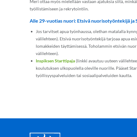
Meri ottaa myös mielellään vastaan ajatuksia siitä, minkäl
työllistämiseen ja rekrytointiin.
Alle 29-vuotias nuori: Etsivä nuorisotyöntekijä ja 
Jos tarvitset apua työnhaussa, olethan matalalla kynn
välilehteen). Etsivä nuorisotyöntekijä tarjoaa apua esi
lomakkeiden täyttämisessä. Toholammin etsivän nuoriso
välilehteen).
Inspiksen Starttipaja
(linkki avautuu uuteen välilehtee
koulutuksen ulkopuolella oleville nuorille. Pääset S
työllisyyspalveluiden tai sosiaalipalveluiden kautta.