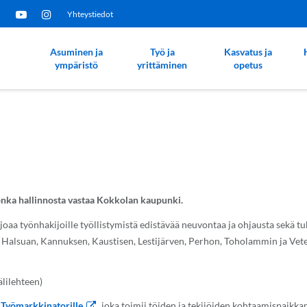
Yhteystiedot
Asuminen ja
Työ ja
Kasvatus ja
ympäristö
yrittäminen
opetus
onka hallinnosta vastaa Kokkolan kaupunki.
oaa työnhakijoille työllistymistä edistävää neuvontaa ja ohjausta sekä t
, Halsuan, Kannuksen, Kaustisen, Lestijärven, Perhon, Toholammin ja Vete
älilehteen)
a
Työmarkkinatorille
, joka toimii töiden ja tekijöiden kohtaamispaikka