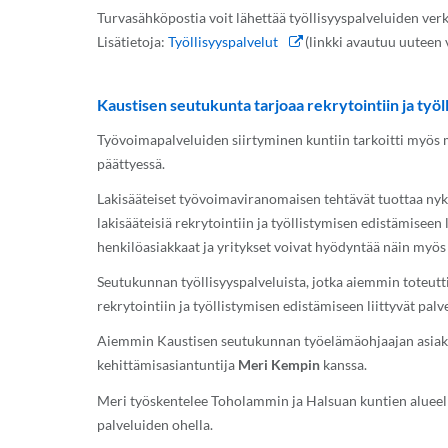
Turvasähköpostia voit lähettää työllisyyspalveluiden verk
Lisätietoja:
Työllisyyspalvelut
(linkki avautuu uuteen 
Kaustisen seutukunta tarjoaa rekrytointiin ja työl
Työvoimapalveluiden siirtyminen kuntiin tarkoitti myös
päättyessä.
Lakisääteiset työvoimaviranomaisen tehtävät tuottaa nyky
lakisääteisiä rekrytointiin ja työllistymisen edistämiseen 
henkilöasiakkaat ja yritykset voivat hyödyntää näin myös
Seutukunnan työllisyyspalveluista, jotka aiemmin toteuttiv
rekrytointiin ja työllistymisen edistämiseen liittyvät pal
Aiemmin Kaustisen seutukunnan työelämäohjaajan asiakka
kehittämisasiantuntija
Meri Kempin
kanssa.
Meri työskentelee Toholammin ja Halsuan kuntien alueell
palveluiden ohella.