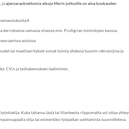
, ja
ajanvarauksettomia aikoja Merin juttusille on aina kuukauden
senseutukunta.fi
a kerroksessa samassa siivessä mm. ProAgrian toimistojen kanssa.
seuraavissa asioissa:
udet tai maatilayritykset voivat toimia yhdessä tuumin rekrytoijina ja
sekä CV:n ja työhakemuksen laatiminen.
n työnhakija. Kuka tahansa iästä tai tilanteesta riippumatta voi ottaa yhtey
empainvapaalla olija tai esimerkiksi työpaikan vaihtamista suunnitteleva.