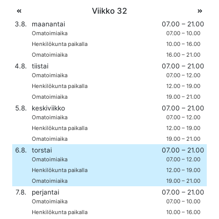
ja Sykäräisen kirjastossa: torstaisin koulupäivinä klo 10 – 13
Omatoimiaika on pääkirjastossa päivittäin, myös viikonloppuisin
ja juhlapyhinä klo 7 – 21. Sykäräisen kirjastossa on
omatoimiaika ma – pe klo 17 – 21 ja la – su klo 7 – 21.