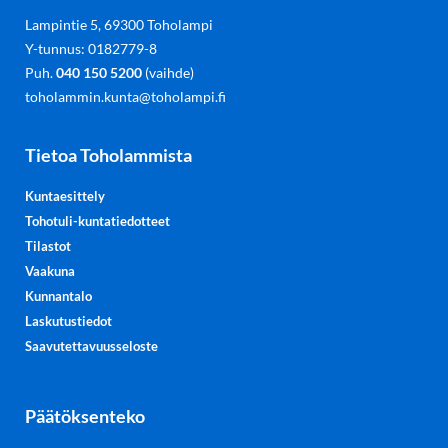
Lampintie 5, 69300 Toholampi
Y-tunnus: 0182779-8
Puh.
040 150 5200
(vaihde)
toholammin.kunta@toholampi.fi
Tietoa Toholammista
Kuntaesittely
Tohotuli-kuntatiedotteet
Tilastot
Vaakuna
Kunnantalo
Laskutustiedot
Saavutettavuusseloste
Päätöksenteko