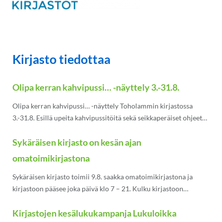
Kirjasto tiedottaa
Olipa kerran kahvipussi… -näyttely 3.-31.8.
Olipa kerran kahvipussi… -näyttely Toholammin kirjastossa
3.-31.8. Esillä upeita kahvipussitöitä sekä seikkaperäiset ohjeet
malleineen oman kahvipussityön aloitukseen! Tervetuloa!
Sykäräisen kirjasto on kesän ajan
omatoimikirjastona
Sykäräisen kirjasto toimii 9.8. saakka omatoimikirjastona ja
kirjastoon pääsee joka päivä klo 7 – 21. Kulku kirjastoon
tapahtuu kulkulätkällä, jota voit tiedustella pääkirjastosta: 040
Kirjastojen kesälukukampanja Lukuloikka
150 5280 /
toholammin.kirjasto@toholampi.fi
. Henkilökunta käy