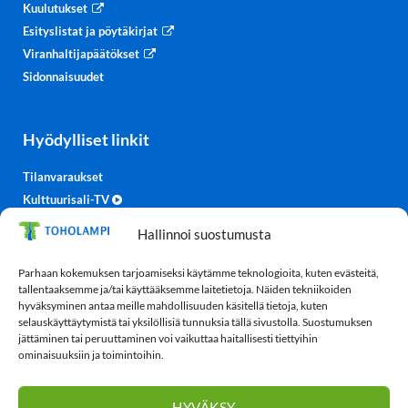
Kuulutukset
Esityslistat ja pöytäkirjat
Viranhaltijapäätökset
Sidonnaisuudet
Hyödylliset linkit
Tilanvaraukset
Kulttuurisali-TV
Säätiedot
Hallinnoi suostumusta
TohoTube
Parhaan kokemuksen tarjoamiseksi käytämme teknologioita, kuten evästeitä,
tallentaaksemme ja/tai käyttääksemme laitetietoja. Näiden tekniikoiden
Tietosuoja
hyväksyminen antaa meille mahdollisuuden käsitellä tietoja, kuten
selauskäyttäytymistä tai yksilöllisiä tunnuksia tällä sivustolla. Suostumuksen
jättäminen tai peruuttaminen voi vaikuttaa haitallisesti tiettyihin
Tietosuojaseloste
ominaisuuksiin ja toimintoihin.
Evästekäytäntö (EU)
HYVÄKSY