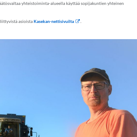
äätösvaltaa yhteistoiminta-alueella käyttää sopijakuntien yhteinen
iittyvistä asioista
Kasekan-nettisivuilta
.