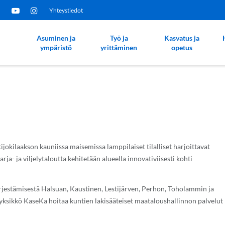
Yhteystiedot
Asuminen ja
Työ ja
Kasvatus ja
ympäristö
yrittäminen
opetus
ijokilaakson kauniissa maisemissa lamppilaiset tilalliset harjoittavat
- ja viljelytaloutta kehitetään alueella innovativiisesti kohti
estämisestä Halsuan, Kaustinen, Lestijärven, Perhon, Toholammin ja
ksikkö KaseKa hoitaa kuntien lakisääteiset maataloushallinnon palvelut