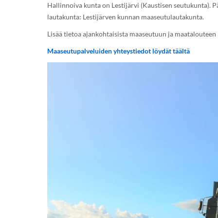
Hallinnoiva kunta on Lestijärvi (Kaustisen seutukunta). P
lautakunta: Lestijärven kunnan maaseutulautakunta.
Lisää tietoa ajankohtaisista maaseutuun ja maatalouteen l
Maaseutupalveluiden yhteystiedot löydät täältä