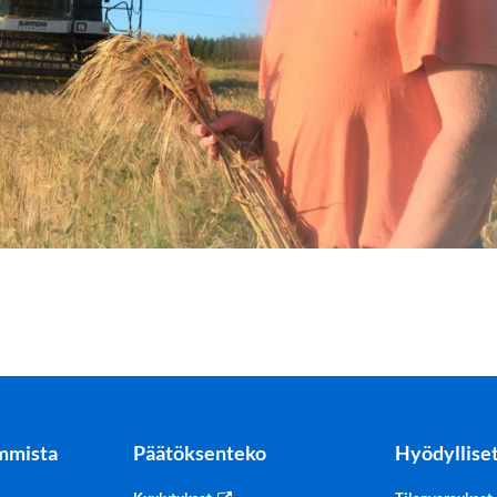
mmista
Päätöksenteko
Hyödylliset