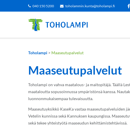
Siirry
040 150 5200
toholammin.kunta@toholampi.fi
sisältöön
Toholampi
>
Maaseutupalvelut
Maaseutupalvelut
Toholampi on vahva maatalous- ja maitopitäjä. Täällä Lest
maataloutta sopusoinnussa ympäristönsä kanssa. Nautakarja
luonnonmukaisempaa tulevaisuutta.
Maaseutuyksikkö KaseKa vastaa maaseutupalveluiden järj
Vetelin kunnissa sekä Kannuksen kaupungissa. Maaseutuy
sekä tekee yhteistyötä maaseudun kehittämistehtävissä.