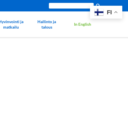
Etsi
FI
sivustolta:
Hyvinvointi ja
Hallinto ja
In English
matkailu
talous