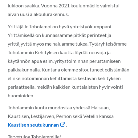
lukioon saakka. Vuonna 2021 koulunmäelle valmistui
aivan uusi alakoulurakennus.
Yrittäjälle Toholampi on hyvä yhteistyökumppani.
Yrittämisellä on kunnassamme pitkät perinteet ja
yrittäjyyttä myös me haluamme tukea. Tytäryhteisömme
Toholammin Kehityksen kautta löydät neuvoja ja
käytännön apua esim. yritystoiminnan perustamiseen
paikkakunnalla. Kuntana olemme sitoutuneet edistämään
elinkeinotoiminnan kehittämistä kestävän kehityksen
periaatteella, meidän kaikkien kuntalaisten hyvinvointi
huomioiden.
Toholammin kunta muodostaa yhdessä Halsuan,
Kaustisen, Lestijärven, Perhon sekä Vetelin kanssa
Kaustisen seutukunnan
.
Tervetuloa Toholammille!