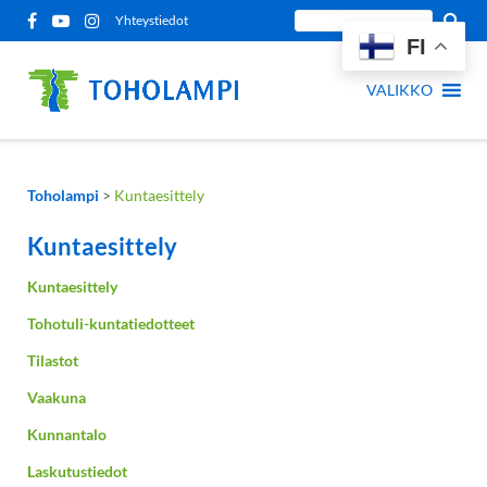
Siirry
Etsi
Yhteystiedot
sisältöön
FI
sivustolta:
VALIKKO
Toholampi
>
Kuntaesittely
Kuntaesittely
Kuntaesittely
Tohotuli-kuntatiedotteet
Tilastot
Vaakuna
Kunnantalo
Laskutustiedot