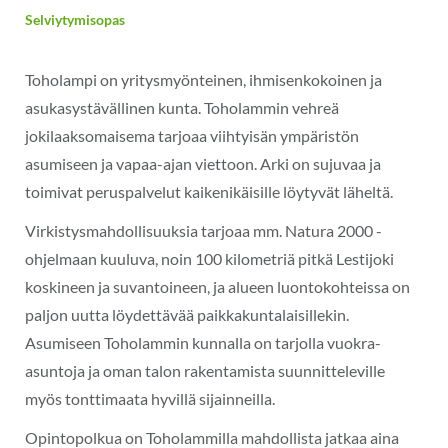
Selviytymisopas
Toholampi on yritysmyönteinen, ihmisenkokoinen ja
asukasystävällinen kunta. Toholammin vehreä
jokilaaksomaisema tarjoaa viihtyisän ympäristön
asumiseen ja vapaa-ajan viettoon. Arki on sujuvaa ja
toimivat peruspalvelut kaikenikäisille löytyvät läheltä.
Virkistysmahdollisuuksia tarjoaa mm. Natura 2000 -
ohjelmaan kuuluva, noin 100 kilometriä pitkä Lestijoki
koskineen ja suvantoineen, ja alueen luontokohteissa on
paljon uutta löydettävää paikkakuntalaisillekin.
Asumiseen Toholammin kunnalla on tarjolla vuokra-
asuntoja ja oman talon rakentamista suunnitteleville
myös tonttimaata hyvillä sijainneilla.
Opintopolkua on Toholammilla mahdollista jatkaa aina