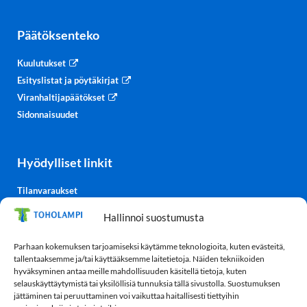
Päätöksenteko
Kuulutukset
Esityslistat ja pöytäkirjat
Viranhaltijapäätökset
Sidonnaisuudet
Hyödylliset linkit
Tilanvaraukset
Kulttuurisali-TV
Hallinnoi suostumusta
Säätiedot
TohoTube
Parhaan kokemuksen tarjoamiseksi käytämme teknologioita, kuten evästeitä,
tallentaaksemme ja/tai käyttääksemme laitetietoja. Näiden tekniikoiden
hyväksyminen antaa meille mahdollisuuden käsitellä tietoja, kuten
selauskäyttäytymistä tai yksilöllisiä tunnuksia tällä sivustolla. Suostumuksen
Tietosuoja
jättäminen tai peruuttaminen voi vaikuttaa haitallisesti tiettyihin