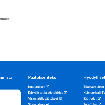
ammilla
mmista
Päätöksenteko
Hyödylliset
Kuulutukset
Tilanvaraukset
tteet
Esityslistat ja pöytäkirjat
Kulttuurisali-
Viranhaltijapäätökset
Säätiedot
Sidonnaisuudet
TohoTube