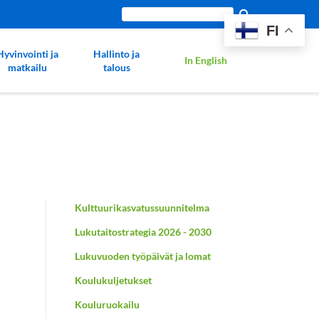
Etsi
FI
sivustolta:
Hyvinvointi ja
Hallinto ja
In English
matkailu
talous
Kulttuurikasvatussuunnitelma
Lukutaitostrategia 2026 - 2030
Lukuvuoden työpäivät ja lomat
Koulukuljetukset
Kouluruokailu