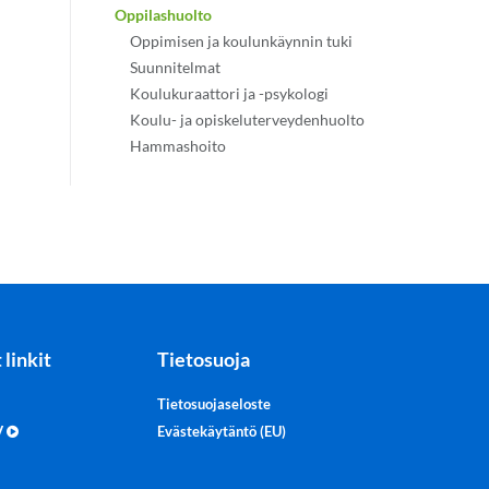
Oppilashuolto
Oppimisen ja koulunkäynnin tuki
Suunnitelmat
Koulukuraattori ja -psykologi
Koulu- ja opiskeluterveydenhuolto
Hammashoito
 linkit
Tietosuoja
Tietosuojaseloste
TV
Evästekäytäntö (EU)