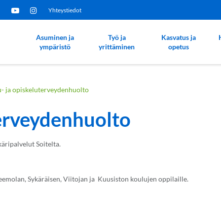
Yhteystiedot
Asuminen ja
Työ ja
Kasvatus ja
ympäristö
yrittäminen
opetus
- ja opiskeluterveydenhuolto
terveydenhuolto
ripalvelut Soitelta.
molan, Sykäräisen, Viitojan ja Kuusiston koulujen oppilaille.