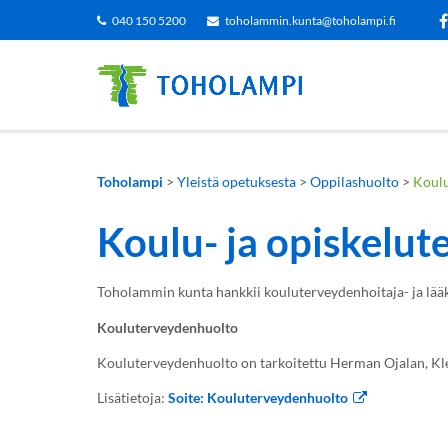
Siirry
040 150 5200
toholammin.kunta@toholampi.fi
sisältöön
Toholampi
>
Yleistä opetuksesta
>
Oppilashuolto
>
Koulu
Koulu- ja opiskelu
Toholammin kunta hankkii kouluterveydenhoitaja- ja lääkä
Kouluterveydenhuolto
Kouluterveydenhuolto on tarkoitettu Herman Ojalan, Klee
Lisätietoja:
Soite: Kouluterveydenhuolto