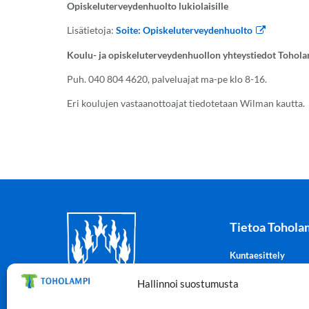
Opiskeluterveydenhuolto lukiolaisille
Lisätietoja:
Soite: Opiskeluterveydenhuolto
Koulu- ja opiskeluterveydenhuollon yhteystiedot Tohol
Puh. 040 804 4620, palveluajat ma-pe klo 8-16.
Eri koulujen vastaanottoajat tiedotetaan Wilman kautta.
Tietoa Tohola
Kuntaesittely
Tohotuli-kuntatiedo
Hallinnoi suostumusta
Tilastot
Vaakuna