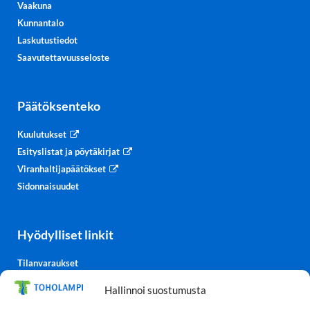
Vaakuna
Kunnantalo
Laskutustiedot
Saavutettavuusseloste
Päätöksenteko
Kuulutukset
Esityslistat ja pöytäkirjat
Viranhaltijapäätökset
Sidonnaisuudet
Hyödylliset linkit
Tilanvaraukset
Kulttuurisali-TV
Hallinnoi suostumusta
Säätiedot