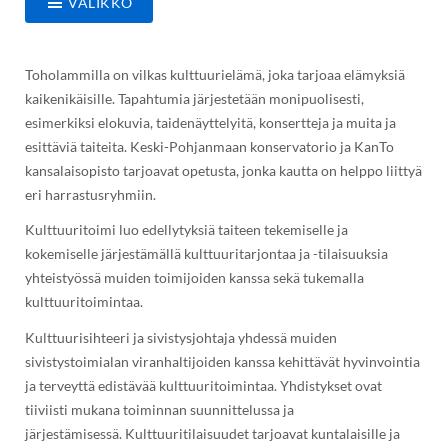
VALIKKO
Toholammilla on vilkas kulttuurielämä, joka tarjoaa elämyksiä
kaikenikäisille. Tapahtumia järjestetään monipuolisesti,
esimerkiksi elokuvia, taidenäyttelyitä, konsertteja ja muita ja
esittäviä taiteita. Keski-Pohjanmaan konservatorio ja KanTo
kansalaisopisto tarjoavat opetusta, jonka kautta on helppo liittyä
eri harrastusryhmiin.
Kulttuuritoimi luo edellytyksiä taiteen tekemiselle ja
kokemiselle järjestämällä kulttuuritarjontaa ja -tilaisuuksia
yhteistyössä muiden toimijoiden kanssa sekä tukemalla
kulttuuritoimintaa.
Kulttuurisihteeri ja sivistysjohtaja yhdessä muiden
sivistystoimialan viranhaltijoiden kanssa kehittävät hyvinvointia
ja terveyttä edistävää kulttuuritoimintaa. Yhdistykset ovat
tiiviisti mukana toiminnan suunnittelussa ja
järjestämisessä. Kulttuuritilaisuudet tarjoavat kuntalaisille ja