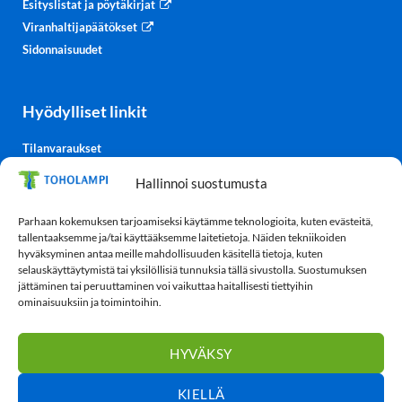
Esityslistat ja pöytäkirjat
Viranhaltijapäätökset
Sidonnaisuudet
Hyödylliset linkit
Tilanvaraukset
Kulttuurisali-TV
Hallinnoi suostumusta
Säätiedot
TohoTube
Parhaan kokemuksen tarjoamiseksi käytämme teknologioita, kuten evästeitä,
tallentaaksemme ja/tai käyttääksemme laitetietoja. Näiden tekniikoiden
hyväksyminen antaa meille mahdollisuuden käsitellä tietoja, kuten
selauskäyttäytymistä tai yksilöllisiä tunnuksia tällä sivustolla. Suostumuksen
Tietosuoja
jättäminen tai peruuttaminen voi vaikuttaa haitallisesti tiettyihin
ominaisuuksiin ja toimintoihin.
Tietosuojaseloste
Evästekäytäntö (EU)
HYVÄKSY
KIELLÄ