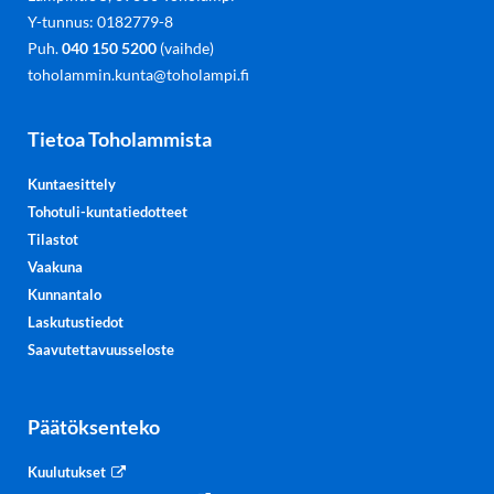
Y-tunnus: 0182779-8
Puh.
040 150 5200
(vaihde)
toholammin.kunta@toholampi.fi
Tietoa Toholammista
Kuntaesittely
Tohotuli-kuntatiedotteet
Tilastot
Vaakuna
Kunnantalo
Laskutustiedot
Saavutettavuusseloste
Päätöksenteko
Kuulutukset