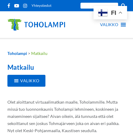
Siirry
Etsi
Yhteystiedot
sisältöön
FI
sivustolta:
VALIKKO
Toholampi
>
Matkailu
Matkailu
VALIKKO
Olet aloittanut virtuaalimatkan maalle, Toholammille. Mutta
missä tuo luonnonkaunis Toholampi lehmineen, koskineen ja
maisemineen sijaitsee? Aivan oikein, älä tunnusta että olet
sekoittanut sen joskus Tohmajärveen joka on aivan eri paikka.
Nyt olet Keski-Pohjanmaalla, Kaustisen seudulla.