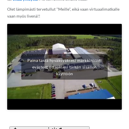
Olet lämpimästi tervetullut "Meille", eikä vaan virtuaalimatkalle
vaan myös livenä!!
Paina tästä hyväksyäksesi markkinointi
evästeet ottaaksesi tämän sisällön
käyttöön