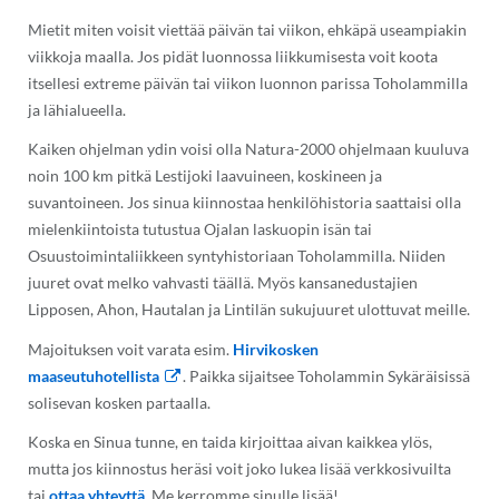
Mietit miten voisit viettää päivän tai viikon, ehkäpä useampiakin
viikkoja maalla. Jos pidät luonnossa liikkumisesta voit koota
itsellesi extreme päivän tai viikon luonnon parissa Toholammilla
ja lähialueella.
Kaiken ohjelman ydin voisi olla Natura-2000 ohjelmaan kuuluva
noin 100 km pitkä Lestijoki laavuineen, koskineen ja
suvantoineen. Jos sinua kiinnostaa henkilöhistoria saattaisi olla
mielenkiintoista tutustua Ojalan laskuopin isän tai
Osuustoimintaliikkeen syntyhistoriaan Toholammilla. Niiden
juuret ovat melko vahvasti täällä. Myös kansanedustajien
Lipposen, Ahon, Hautalan ja Lintilän sukujuuret ulottuvat meille.
Majoituksen voit varata esim.
Hirvikosken
maaseutuhotellista
. Paikka sijaitsee Toholammin Sykäräisissä
solisevan kosken partaalla.
Koska en Sinua tunne, en taida kirjoittaa aivan kaikkea ylös,
mutta jos kiinnostus heräsi voit joko lukea lisää verkkosivuilta
tai
ottaa yhteyttä
. Me kerromme sinulle lisää!