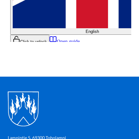
Lampintie 5, 69300 Toholampi