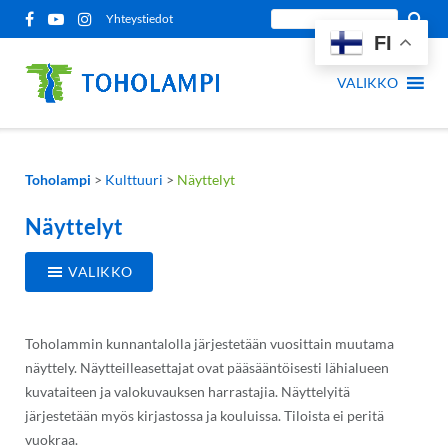
Siirry
Etsi
Yhteystiedot
sisältöön
FI
sivustolta:
VALIKKO
Toholampi
>
Kulttuuri
>
Näyttelyt
Näyttelyt
VALIKKO
Toholammin kunnantalolla järjestetään vuosittain muutama
näyttely. Näytteilleasettajat ovat pääsääntöisesti lähialueen
kuvataiteen ja valokuvauksen harrastajia. Näyttelyitä
järjestetään myös kirjastossa ja kouluissa. Tiloista ei peritä
vuokraa.