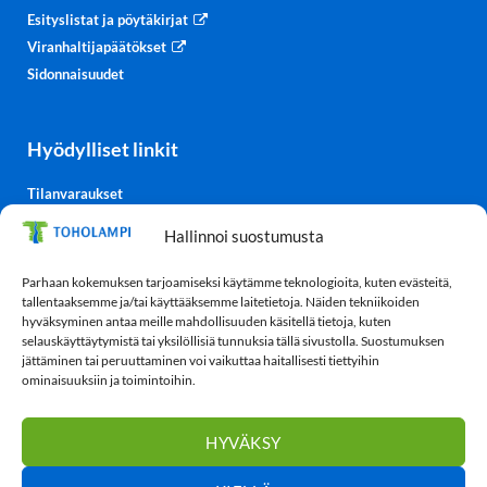
Esityslistat ja pöytäkirjat
Viranhaltijapäätökset
Sidonnaisuudet
Hyödylliset linkit
Tilanvaraukset
Kulttuurisali-TV
Hallinnoi suostumusta
Säätiedot
TohoTube
Parhaan kokemuksen tarjoamiseksi käytämme teknologioita, kuten evästeitä,
tallentaaksemme ja/tai käyttääksemme laitetietoja. Näiden tekniikoiden
hyväksyminen antaa meille mahdollisuuden käsitellä tietoja, kuten
selauskäyttäytymistä tai yksilöllisiä tunnuksia tällä sivustolla. Suostumuksen
Tietosuoja
jättäminen tai peruuttaminen voi vaikuttaa haitallisesti tiettyihin
ominaisuuksiin ja toimintoihin.
Tietosuojaseloste
Evästekäytäntö (EU)
HYVÄKSY