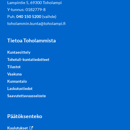
Lampintie 5, 69300 Toholampi
Y-tunnus: 0182779-8
Puh.
040 150 5200
(vaihde)
toholammin.kunta@toholampi.fi
Tietoa Toholammista
Kuntaesittely
Tohotuli-kuntatiedotteet
Tilastot
Vaakuna
Kunnantalo
Laskutustiedot
Saavutettavuusseloste
Päätöksenteko
Kuulutukset