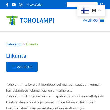
Siirry
Etsi
Yhteystiedot
sisältöön
FI
sivustolta:
VALIKKO
Toholampi
>
Liikunta
Liikunta
VALIKKO
Toholammilta löytyvät monipuoliset mahdollisuudet liikunnan
harrastamiseen elämänkaaren eri vaiheissa.
Toholammin kunta vastaa liikuntapalveluista luoden edellytyksiä
kuntalaisten terveyttä ja hyvinvointia edistävään liikuntaan.
Liikuntapalveluiden palvelutarjontaan sisältyy myös