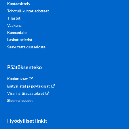
Kuntaesittely
Tohotuli-kuntatiedotteet
Tilastot
Vaakuna
Kunnantalo
Laskutustiedot
Saavutettavuusseloste
Päätöksenteko
Kuulutukset
Esityslistat ja pöytäkirjat
Viranhaltijapäätökset
Sidonnaisuudet
Hyödylliset linkit