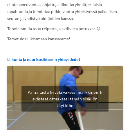
elintapaneuvontaa, ohjattuja liikuntaryhmiä, erilaisia
tapahtumia ja toimintaa pitkin vuotta yhteistyössä paikallisen
seuran ja yhdistystoimijoiden kanssa.
Toholammilla asuu reipasta ja aktiivista porukkaa 😊.
Tervetuloa liikkumaan kanssamme!
Liikunta ja nuorisosihteerin yhteystiedot
Paina tästä hyväksyäksesi markkinointi
evästeet ottaaksesi tämän sisällön
käyttöön