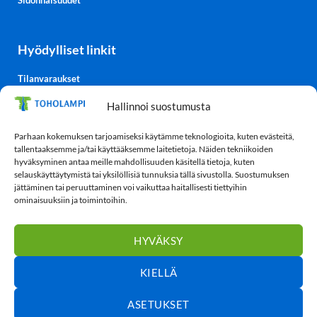
Sidonnaisuudet
Hyödylliset linkit
Tilanvaraukset
Kulttuurisali-TV
Hallinnoi suostumusta
Säätiedot
TohoTube
Parhaan kokemuksen tarjoamiseksi käytämme teknologioita, kuten evästeitä,
tallentaaksemme ja/tai käyttääksemme laitetietoja. Näiden tekniikoiden
hyväksyminen antaa meille mahdollisuuden käsitellä tietoja, kuten
selauskäyttäytymistä tai yksilöllisiä tunnuksia tällä sivustolla. Suostumuksen
Tietosuoja
jättäminen tai peruuttaminen voi vaikuttaa haitallisesti tiettyihin
ominaisuuksiin ja toimintoihin.
Tietosuojaseloste
Evästekäytäntö (EU)
HYVÄKSY
KIELLÄ
ASETUKSET
Toholampi
© 2026