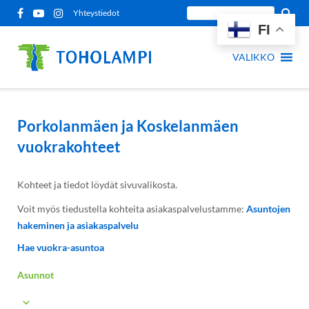
Siirry
Etsi
Yhteystiedot
sisältöön
FI
sivustolta:
VALIKKO
Porkolanmäen ja Koskelanmäen
vuokrakohteet
Kohteet ja tiedot löydät sivuvalikosta.
Voit myös tiedustella kohteita asiakaspalvelustamme:
Asuntojen
hakeminen ja asiakaspalvelu
Hae vuokra-asuntoa
Asunnot