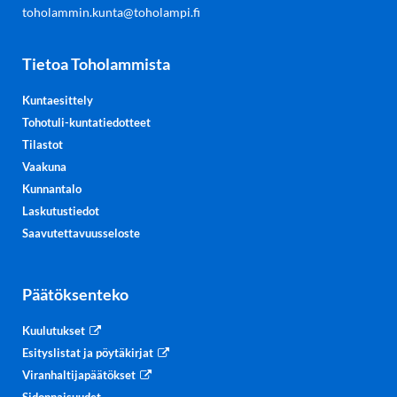
toholammin.kunta@toholampi.fi
Tietoa Toholammista
Kuntaesittely
Tohotuli-kuntatiedotteet
Tilastot
Vaakuna
Kunnantalo
Laskutustiedot
Saavutettavuusseloste
Päätöksenteko
Kuulutukset
Esityslistat ja pöytäkirjat
Viranhaltijapäätökset