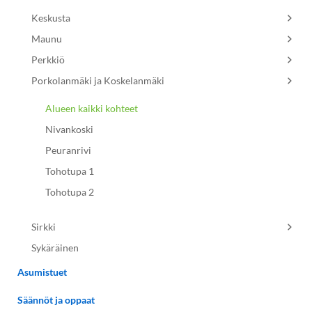
Keskusta
Maunu
Perkkiö
Porkolanmäki ja Koskelanmäki
Alueen kaikki kohteet
Nivankoski
Peuranrivi
Tohotupa 1
Tohotupa 2
Sirkki
Sykäräinen
Asumistuet
Säännöt ja oppaat