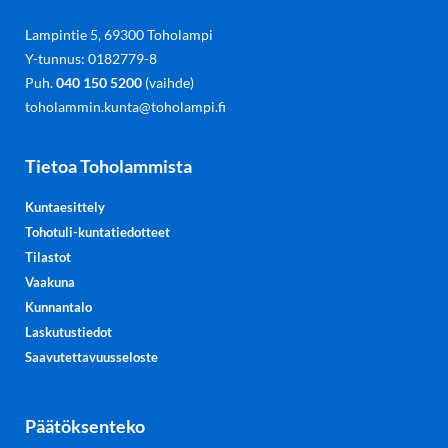
Lampintie 5, 69300 Toholampi
Y-tunnus: 0182779-8
Puh.
040 150 5200
(vaihde)
toholammin.kunta@toholampi.fi
Tietoa Toholammista
Kuntaesittely
Tohotuli-kuntatiedotteet
Tilastot
Vaakuna
Kunnantalo
Laskutustiedot
Saavutettavuusseloste
Päätöksenteko