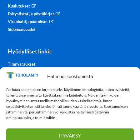
Kuulutukset
Esityslistat ja pöytäkirjat
Viranhaltijapäätökset
Sidonnaisuudet
Hyödylliset linkit
Tilanvaraukset
Kulttuurisali-TV
Hallinnoi suostumusta
Säätiedot
TohoTube
Parhaan kokemuksen tarjoamiseksi käytämme teknologioita, kuten evästeitä,
tallentaaksemme ja/tai käyttääksemme laitetietoja. Näiden tekniikoiden
hyväksyminen antaa meille mahdollisuuden käsitellä tietoja, kuten
selauskäyttäytymistä tai yksilöllisiä tunnuksia tällä sivustolla. Suostumuksen
Tietosuoja
jättäminen tai peruuttaminen voi vaikuttaa haitallisesti tiettyihin
ominaisuuksiin ja toimintoihin.
Tietosuojaseloste
Evästekäytäntö (EU)
HYVÄKSY