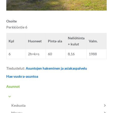
Osoite
Perkkiöntie 6
Neliöhinta
Kpl
Huoneet
Pinta-ala
Valm.
+ kulut
6
2h+k+s
60
8,16
1988
Tiedustelut:
Asuntojen hakeminen ja asiakaspalvelu
Hae vuokra-asuntoa
Asunnot
Keskusta
Maunu