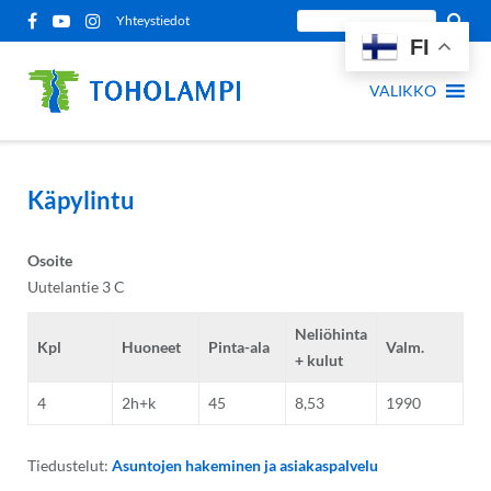
Siirry
Etsi
Yhteystiedot
sisältöön
FI
sivustolta:
VALIKKO
Käpylintu
Osoite
Uutelantie 3 C
Neliöhinta
Kpl
Huoneet
Pinta-ala
Valm.
+ kulut
4
2h+k
45
8,53
1990
Tiedustelut:
Asuntojen hakeminen ja asiakaspalvelu