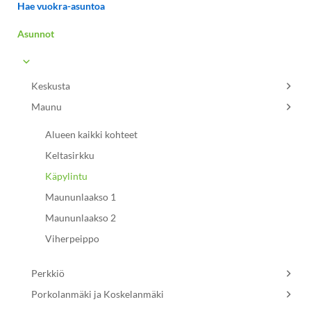
Hae vuokra-asuntoa
Asunnot
Keskusta
Maunu
Alueen kaikki kohteet
Keltasirkku
Käpylintu
Maununlaakso 1
Maununlaakso 2
Viherpeippo
Perkkiö
Porkolanmäki ja Koskelanmäki