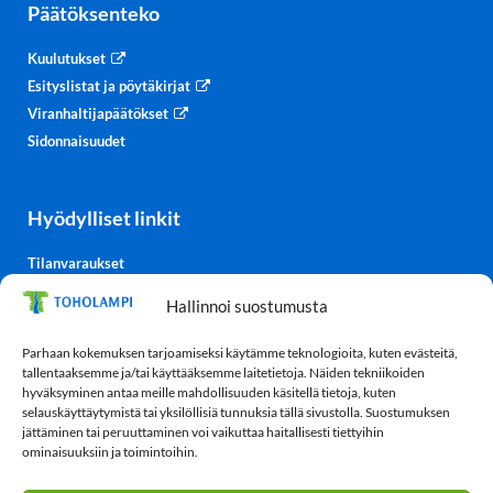
Päätöksenteko
Kuulutukset
Esityslistat ja pöytäkirjat
Viranhaltijapäätökset
Sidonnaisuudet
Hyödylliset linkit
Tilanvaraukset
Kulttuurisali-TV
Hallinnoi suostumusta
Säätiedot
TohoTube
Parhaan kokemuksen tarjoamiseksi käytämme teknologioita, kuten evästeitä,
tallentaaksemme ja/tai käyttääksemme laitetietoja. Näiden tekniikoiden
hyväksyminen antaa meille mahdollisuuden käsitellä tietoja, kuten
selauskäyttäytymistä tai yksilöllisiä tunnuksia tällä sivustolla. Suostumuksen
Tietosuoja
jättäminen tai peruuttaminen voi vaikuttaa haitallisesti tiettyihin
ominaisuuksiin ja toimintoihin.
Tietosuojaseloste