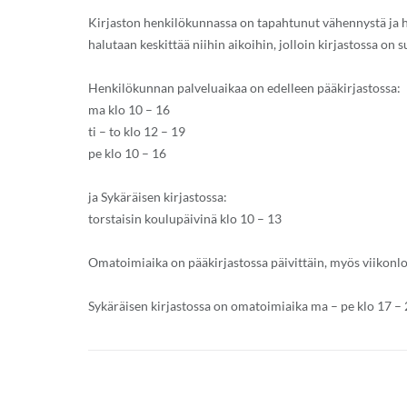
Kirjaston henkilökunnassa on tapahtunut vähennystä ja 
halutaan keskittää niihin aikoihin, jolloin kirjastossa on 
Henkilökunnan palveluaikaa on edelleen pääkirjastossa:
ma klo 10 – 16
ti – to klo 12 – 19
pe klo 10 – 16
ja Sykäräisen kirjastossa:
torstaisin koulupäivinä klo 10 – 13
Omatoimiaika on pääkirjastossa päivittäin, myös viikonlop
Sykäräisen kirjastossa on omatoimiaika ma – pe klo 17 – 21