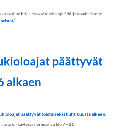
kkosivuilta: https://www.toholampi.fi/kirjasto/aineistot/e-
ineistot/
ukioloajat päättyvät
26 alkaen
ukioloajat päättyvät toistaiseksi huhtikuusta alkaen.
jasto on käytössä normaalisti klo 7 – 21.