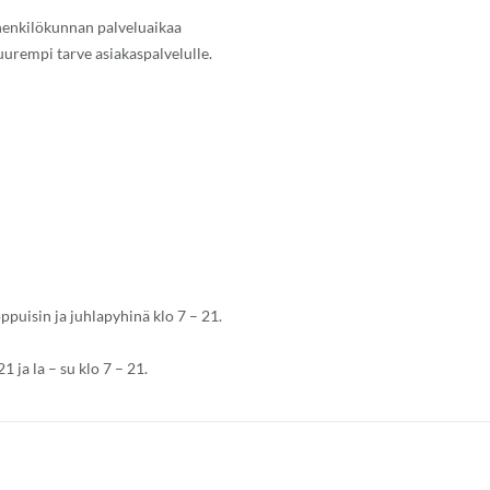
henkilökunnan palveluaikaa
suurempi tarve asiakaspalvelulle.
puisin ja juhlapyhinä klo 7 – 21.
 ja la – su klo 7 – 21.