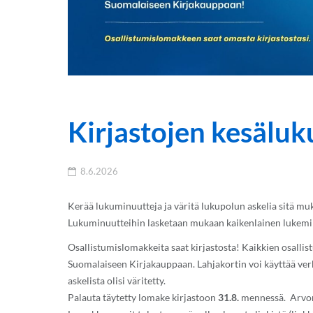
Kirjastojen kesälu
8.6.2026
Kerää lukuminuutteja ja väritä lukupolun askelia sitä muk
Lukuminuutteihin lasketaan mukaan kaikenlainen lukemin
Osallistumislomakkeita saat kirjastosta! Kaikkien osallis
Suomalaiseen Kirjakauppaan. Lahjakortin voi käyttää verkk
askelista olisi väritetty.
Palauta täytetty lomake kirjastoon
31.8.
mennessä. Arvon