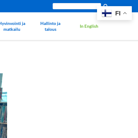
Etsi
FI
sivustolta:
Hyvinvointi ja
Hallinto ja
In English
matkailu
talous