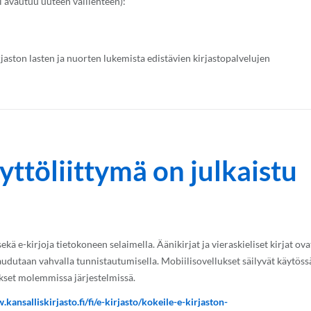
i avautuu uuteen välilehteen):
aston lasten ja nuorten lukemista edistävien kirjastopalvelujen
yttöliittymä on julkaistu
ekä e-kirjoja tietokoneen selaimella. Äänikirjat ja vieraskieliset kirjat ova
dutaan vahvalla tunnistautumisella. Mobiilisovellukset säilyvät käytöss
ukset molemmissa järjestelmissä.
kansalliskirjasto.fi/fi/e-kirjasto/kokeile-e-kirjaston-