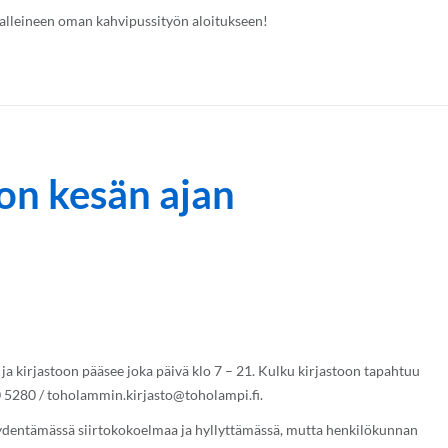
 malleineen oman kahvipussityön aloitukseen!
 on kesän ajan
a
 ja kirjastoon pääsee joka päivä klo 7 – 21. Kulku kirjastoon tapahtuu
0 5280 /
toholammin.kirjasto@toholampi.fi
.
äydentämässä siirtokokoelmaa ja hyllyttämässä, mutta henkilökunnan