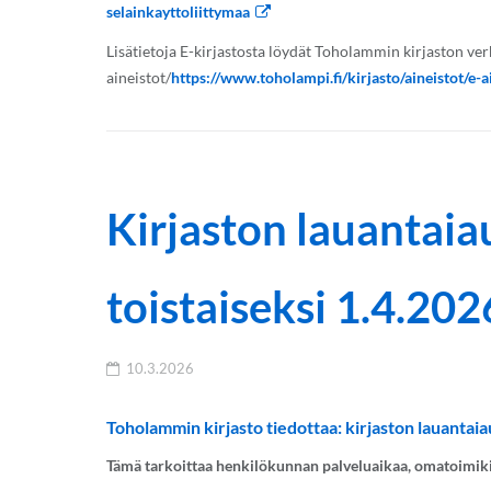
selainkayttoliittymaa
Lisätietoja E-kirjastosta löydät Toholammin kirjaston ver
aineistot/
https://www.toholampi.fi/kirjasto/aineistot/e-a
Kirjaston lauantaia
toistaiseksi 1.4.20
10.3.2026
Toholammin kirjasto tiedottaa: kirjaston lauantaia
Tämä tarkoittaa henkilökunnan palveluaikaa, omatoimikir