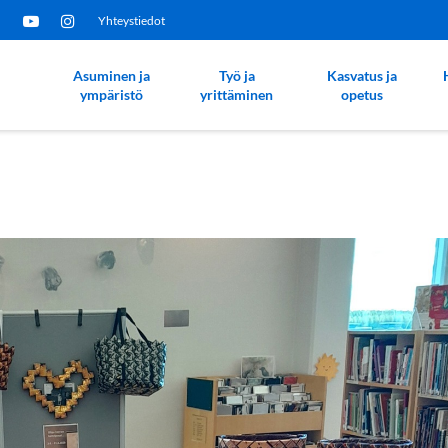
Yhteystiedot
Asuminen ja
Työ ja
Kasvatus ja
ympäristö
yrittäminen
opetus