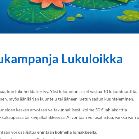
kukampanja Lukuloikka
aa, kun lukuhetkiä kertyy. Yksi lukupolun askel vastaa 10 lukuminuuttia.
en, myös äänikirjan kuuntelu tai ääneen luetun sadun kuunteleminen.
tuneiden kesken arvotaan valtakunnallisesti kolme 50 € lahjakorttia
okaupassa tai kivijalkaliikkeessä. Arvontaan voi osallistua, vaikka vain 
taan voi osallistua
enintään kolmella lomakkeella
.