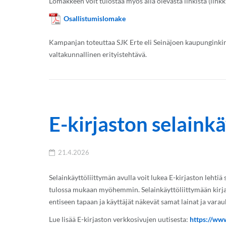
Lomakkeen voit tulostaa myös alla olevasta linkistä (linkk
Osallistumislomake
Kampanjan toteuttaa SJK Erte eli Seinäjoen kaupunginkirj
valtakunnallinen erityistehtävä.
E-kirjaston selainkä
21.4.2026
Selainkäyttöliittymän avulla voit lukea E-kirjaston lehtiä s
tulossa mukaan myöhemmin. Selainkäyttöliittymään kirjau
entiseen tapaan ja käyttäjät näkevät samat lainat ja vara
Lue lisää E-kirjaston verkkosivujen uutisesta:
https://www.