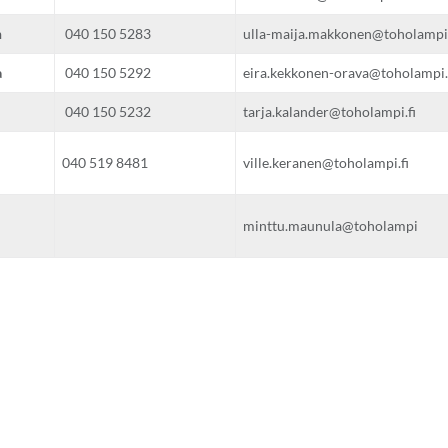
n
040 150 5283
ulla-maija.makkonen@toholampi.
a
040 150 5292
eira.kekkonen-orava@toholampi.
040 150 5232
tarja.kalander@toholampi.fi
040 519 8481
ville.keranen@toholampi.fi
minttu.maunula@toholampi