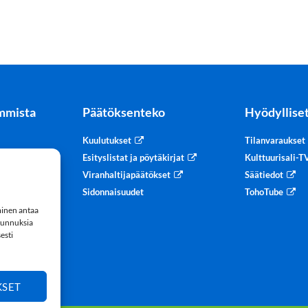
mmista
Päätöksenteko
Hyödylliset
Kuulutukset
Tilanvaraukset
tteet
Esityslistat ja pöytäkirjat
Kulttuurisali-
Viranhaltijapäätökset
Säätiedot
Sidonnaisuudet
TohoTube
minen antaa
 tunnuksia
esti
ste
KSET