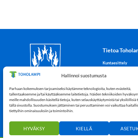
Tietoa Tohola
Kuntaesittely
Tohotuli-kuntatiedo
Hallinnoi suostumusta
Tilastot
Vaakuna
Parhaan kokemuksen tarjoamiseksi käytämme teknologioita, kuten evästeitä,
Lampintie 5, 69300 Toholampi
Kunnantalo
tallentaaksemme ja/tai käyttääksemme laitetietoja. Näiden tekniikoiden hyväksy
Y-tunnus: 0182779-8
meille mahdollisuuden käsitellä tietoja, kuten selauskäyttäytymistä tai yksilöllisiä
Laskutustiedot
Puh.
040 150 5200
(vaihde)
tällä sivustolla. Suostumuksen jättäminen tai peruuttaminen voi vaikuttaa haitallis
Saavutettavuusselo
tiettyihin ominaisuuksiin ja toimintoihin.
toholammin.kunta@toholampi.fi
HYVÄKSY
KIELLÄ
ASETU