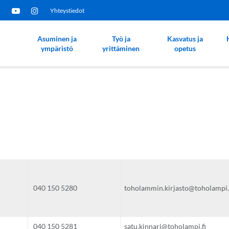
Yhteystiedot
Asuminen ja
Työ ja
Kasvatus ja
ympäristö
yrittäminen
opetus
040 150 5280
toholammin.kirjasto@toholampi.
040 150 5281
satu.kinnari@toholampi.fi