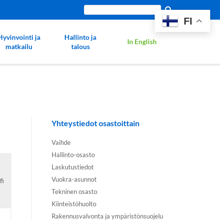
Etsi
FI
sivustolta:
Hyvinvointi ja
Hallinto ja
In English
matkailu
talous
Yhteystiedot osastoittain
Vaihde
Hallinto-osasto
Laskutustiedot
Vuokra-asunnot
fi
Tekninen osasto
Kiinteistöhuolto
Rakennusvalvonta ja ympäristönsuojelu