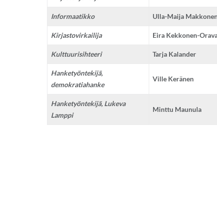
Informaatikko
Ulla-Maija Makkone
Kirjastovirkailija
Eira Kekkonen-Orav
Kulttuurisihteeri
Tarja Kalander
Hanketyöntekijä,
Ville Keränen
demokratiahanke
Hanketyöntekijä, Lukeva
Minttu Maunula
Lamppi