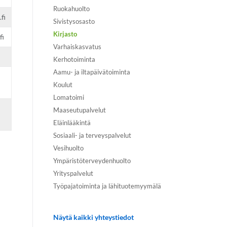
Ruokahuolto
fi
Sivistysosasto
Kirjasto
fi
Varhaiskasvatus
Kerhotoiminta
Aamu- ja iltapäivätoiminta
Koulut
Lomatoimi
Maaseutupalvelut
Eläinlääkintä
Sosiaali- ja terveyspalvelut
Vesihuolto
Ympäristöterveydenhuolto
Yrityspalvelut
Työpajatoiminta ja lähituotemyymälä
Näytä kaikki yhteystiedot