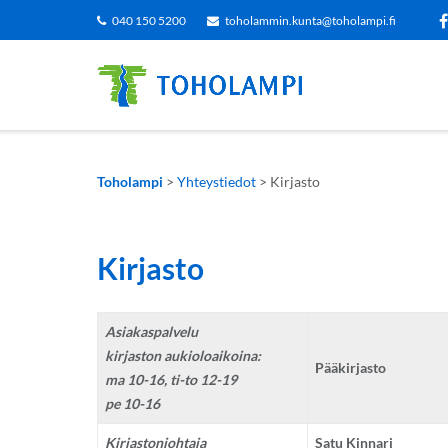
Siirry
040 150 5200
toholammin.kunta@toholampi.fi
sisältöön
Toholampi
>
Yhteystiedot
>
Kirjasto
Kirjasto
Asiakaspalvelu
kirjaston aukioloaikoina:
Pääkirjasto
ma 10-16, ti-to 12-19
pe 10-16
Kirjastonjohtaja
Satu Kinnari