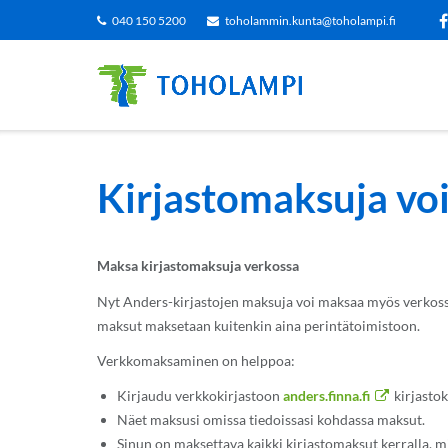
Siirry
040 150 5200
toholammin.kunta@toholampi.fi
sisältöön
Kirjastomaksuja vo
Maksa kirjastomaksuja verkossa
Nyt Anders-kirjastojen maksuja voi maksaa myös verkossa 
maksut maksetaan kuitenkin aina perintätoimistoon.
Verkkomaksaminen on helppoa:
Kirjaudu verkkokirjastoon
anders.finna.fi
kirjastok
Näet maksusi omissa tiedoissasi kohdassa maksut.
Sinun on maksettava kaikki kirjastomaksut kerralla, 