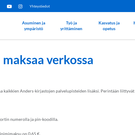
Yhteystiedot
Asuminen ja
Työ ja
Kasvatus ja
ympäristö
yrittäminen
opetus
i maksaa verkossa
kaikkien Anders-kirjastojen palvelupisteiden lisäksi. Perintään liittyvät
ortin numerolla ja pin-koodilla.
minimimaksu on 0,65 €.