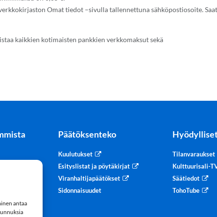
 verkkokirjaston Omat tiedot –sivulla tallennettuna sähköpostiosoite. Saa
staa kaikkien kotimaisten pankkien verkkomaksut sekä
mmista
Päätöksenteko
Hyödylliset
Kuulutukset
Tilanvaraukset
tteet
Esityslistat ja pöytäkirjat
Kulttuurisali-
Viranhaltijapäätökset
Säätiedot
Sidonnaisuudet
TohoTube
minen antaa
 tunnuksia