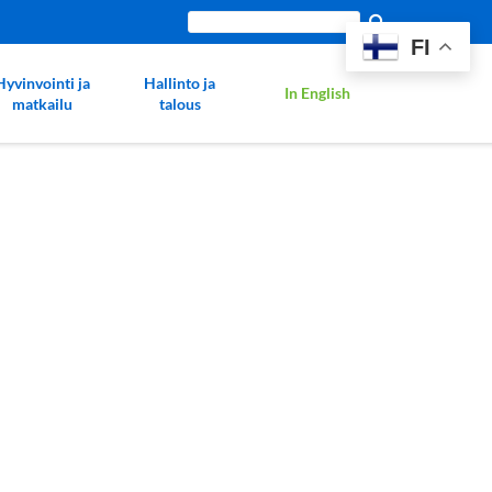
Etsi
FI
sivustolta:
Hyvinvointi ja
Hallinto ja
In English
matkailu
talous