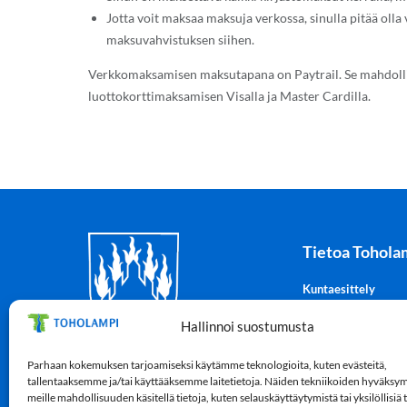
Jotta voit maksaa maksuja verkossa, sinulla pitää olla
maksuvahvistuksen siihen.
Verkkomaksamisen maksutapana on Paytrail. Se mahdolli
luottokorttimaksamisen Visalla ja Master Cardilla.
Tietoa Tohola
Kuntaesittely
Tohotuli-kuntatiedo
Hallinnoi suostumusta
Tilastot
Vaakuna
Parhaan kokemuksen tarjoamiseksi käytämme teknologioita, kuten evästeitä,
Lampintie 5, 69300 Toholampi
Kunnantalo
tallentaaksemme ja/tai käyttääksemme laitetietoja. Näiden tekniikoiden hyväksy
Y-tunnus: 0182779-8
meille mahdollisuuden käsitellä tietoja, kuten selauskäyttäytymistä tai yksilöllisiä
Laskutustiedot