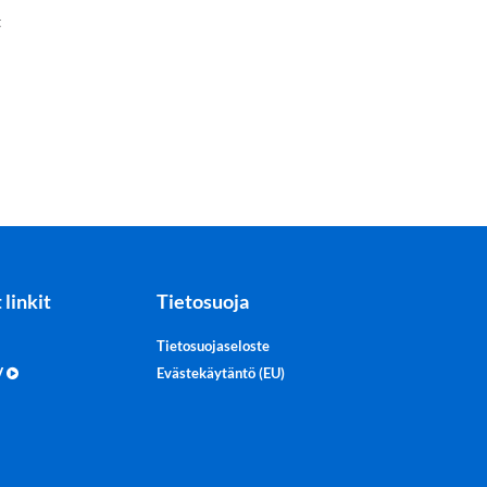
t
 linkit
Tietosuoja
Tietosuojaseloste
TV
Evästekäytäntö (EU)