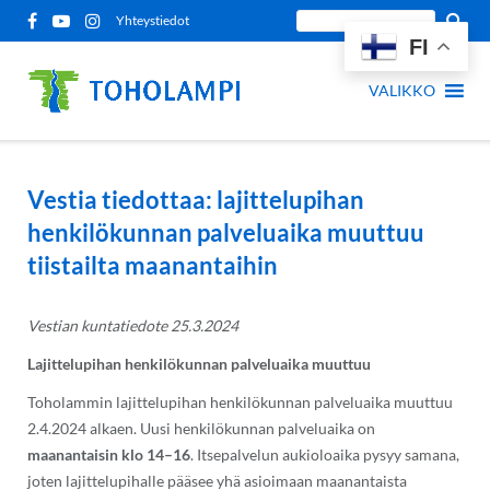
Siirry
Etsi
Yhteystiedot
sisältöön
FI
sivustolta:
VALIKKO
Vestia tiedottaa: lajittelupihan
henkilökunnan palveluaika muuttuu
tiistailta maanantaihin
Vestian kuntatiedote 25.3.2024
Lajittelupihan henkilökunnan palveluaika muuttuu
Toholammin lajittelupihan henkilökunnan palveluaika muuttuu
2.4.2024 alkaen. Uusi henkilökunnan palveluaika on
maanantaisin klo 14–16
. Itsepalvelun aukioloaika pysyy samana,
joten lajittelupihalle pääsee yhä asioimaan maanantaista