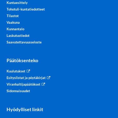
Kuntaesittely
Tohotuli-kuntatiedotteet
Tilastot
Vaakuna
Kunnantalo
Laskutustiedot
Saavutettavuusseloste
Päätöksenteko
Kuulutukset
Esityslistat ja pöytäkirjat
Viranhaltijapäätökset
Sidonnaisuudet
Hyödylliset linkit