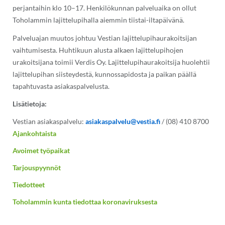
perjantaihin klo 10–17. Henkilökunnan palveluaika on ollut
Toholammin lajittelupihalla aiemmin tiistai-iltapäivänä.
Palveluajan muutos johtuu Vestian lajittelupihaurakoitsijan
vaihtumisesta. Huhtikuun alusta alkaen lajittelupihojen
urakoitsijana toimii Verdis Oy. Lajittelupihaurakoitsija huolehtii
lajittelupihan siisteydestä, kunnossapidosta ja paikan päällä
tapahtuvasta asiakaspalvelusta.
Lisätietoja:
Vestian asiakaspalvelu:
asiakaspalvelu@vestia.fi
/ (08) 410 8700
Ajankohtaista
Avoimet työpaikat
Tarjouspyynnöt
Tiedotteet
Toholammin kunta tiedottaa koronaviruksesta