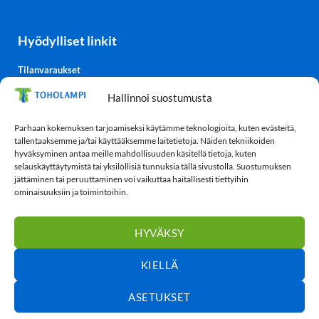
Hyödylliset linkit
Tilanvaraukset
Kulttuurisali-TV
Hallinnoi suostumusta
Säätiedot
TohoTube
Parhaan kokemuksen tarjoamiseksi käytämme teknologioita, kuten evästeitä,
tallentaaksemme ja/tai käyttääksemme laitetietoja. Näiden tekniikoiden
hyväksyminen antaa meille mahdollisuuden käsitellä tietoja, kuten
selauskäyttäytymistä tai yksilöllisiä tunnuksia tällä sivustolla. Suostumuksen
Tietosuoja
jättäminen tai peruuttaminen voi vaikuttaa haitallisesti tiettyihin
ominaisuuksiin ja toimintoihin.
Tietosuojaseloste
Evästekäytäntö (EU)
HYVÄKSY
KIELLÄ
ASETUKSET
Toholampi
© 2026