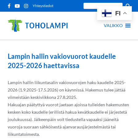
Siirry
Etsi
Yhteystiedot
sisältöön
FI
sivustolta:
VALIKKO
Lampin hallin vakiovuorot kaudelle
2025-2026 haettavissa
Lampin hallin liikuntasalin vakiovuorojen haku kaudelle 2025-
2026 (1.9.2025-17.5.2026) on käynnissä. Hakemus tulee jättää
viimeistään keskiviikkona 27.8.2025.
Hakuajan päätyttyä vuorot jaetaan ajoissa tulleiden hakemusten
kesken koko kaudelle (erillistä hakua kevätkaudelle ei järjestetä
joulukuussa). Jälkeenpäin voit tiedustella vapaaksi jääneitä
vuoroja suoraan sähköisestä ajanvarausjärjestelmästä tai
liikuntatoimesta.