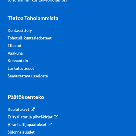
Tietoa Toholammista
Kuntaesittely
Tohotuli-kuntatiedotteet
Tilastot
Vaakuna
Kunnantalo
Laskutustiedot
Saavutettavuusseloste
Päätöksenteko
Kuulutukset
Esityslistat ja pöytäkirjat
Viranhaltijapäätökset
Sidonnaisuudet