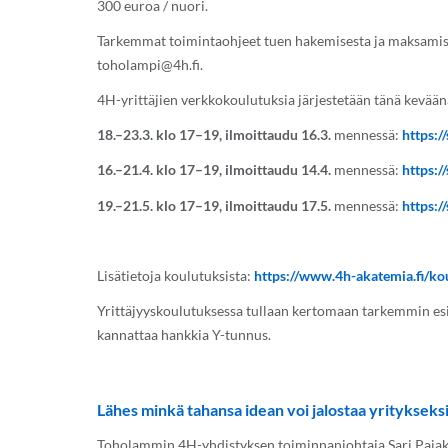
300 euroa / nuori.
Tarkemmat toimintaohjeet tuen hakemisesta ja maksamis
toholampi@4h.fi
.
4H-yrittäjien verkkokoulutuksia järjestetään tänä kevään
18.–23.3. klo 17–19, ilmoittaudu 16.3.
mennessä:
https:/
16.–21.4. klo 17–19, ilmoittaudu 14.4.
mennessä:
https:/
19.–21.5. klo 17–19, ilmoittaudu 17.5.
mennessä:
https:/
Lisätietoja koulutuksista:
https://www.4h-akatemia.fi/ko
Yrittäjyyskoulutuksessa tullaan kertomaan tarkemmin esim
kannattaa hankkia Y-tunnus.
Lähes minkä tahansa idean voi jalostaa yritykseks
Toholammin 4H-yhdistyksen toiminnanjohtaja Sari Pajakosk