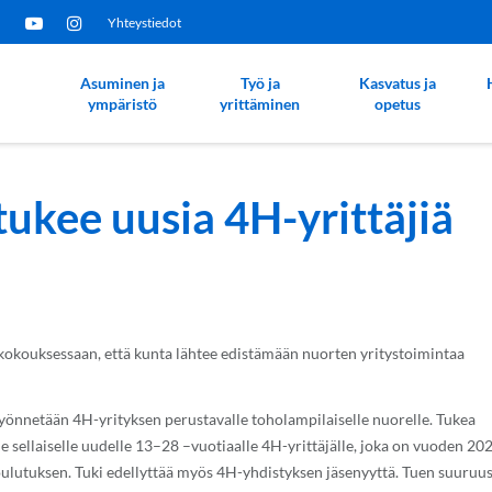
Yhteystiedot
Asuminen ja
Työ ja
Kasvatus ja
ympäristö
yrittäminen
opetus
ukee uusia 4H-yrittäjiä
okouksessaan, että kunta lähtee edistämään nuorten yritystoimintaa
önnetään 4H-yrityksen perustavalle toholampilaiselle nuorelle. Tukea
ellaiselle uudelle 13–28 –vuotiaalle 4H-yrittäjälle, joka on vuoden 20
oulutuksen. Tuki edellyttää myös 4H-yhdistyksen jäsenyyttä. Tuen suuruu