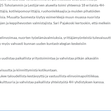
5 Toholammin ja Lestijärven alueella toimi yhteensä 18 erilaista 4H-
ittäjiä, kotileipomoyrittäjiä, ruohonleikkaajia ja muiden pihatöiden
ulaisia. Muualta Suomesta löytyy esimerkkejä muun muassa nuorista
öjen ja keppihevosten valmistajista. Sari Pajakoski kertookin, että melkein
linvoimaa, nuorten työelämävalmiuksia, yrittäjämyönteistä tulevaisuutt
y myös vahvasti kunnan uuden kuntastrategian keskeisiin
udistaa paikallista yritystoimintaa ja vahvistaa pitkän aikavälin
ivisuutta ja kiinnittymistä kotikuntaan.
ee taloudellista kestävyyttä ja vastuullista elinvoimapolitiikkaa.
ulttuuria ja vahvistaa paikallista yhteistyötä 4H-yhdistyksen kanssa.