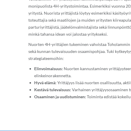
monipuolista 4H-yritystoimintaa. Esimerkiksi vuonna 202
yritystä. Nuorista yrittäjistä löytyy esimerkiksi käsityöyr
toteuttajia sekä maatilojen ja muiden yritysten kiireap
parturiyrittäjistä, jäätelönvalmistajista sekä linnunpöntt
minkä tahansa idean voi jalostaa yritykseksi.
Nuorten 4H-yrittäjien tukeminen vahvistaa Toholammin e
sekä kunnan tulevaisuuden osaamispohjaa. Tuki kytkeyty
strategiateemoihin:
Elinvoimaisuus:
Nuorten kannustaminen yrittäjyyteen u
elinkeinorakennetta.
Hyvä elämä:
Yrittäjyys lisää nuorten osallisuutta, akti
Kestävä tulevaisuus:
Varhainen yrittäjyysosaaminen tuk
Osaaminen ja uudistuminen:
Toiminta edistää kokeiluk