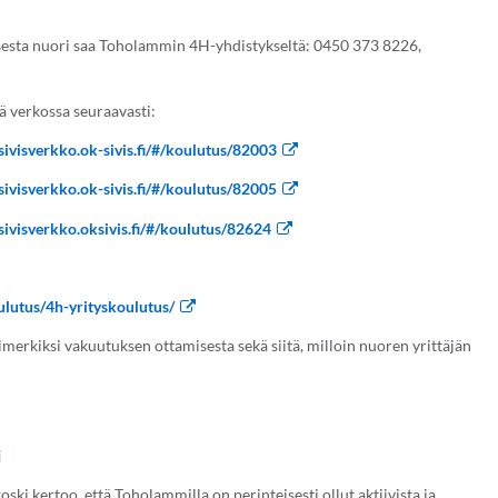
esta nuori saa Toholammin 4H-yhdistykseltä:
0450 373 8226,
ä verkossa seuraavasti:
/sivisverkko.ok-sivis.fi/#/koulutus/82003
/sivisverkko.ok-sivis.fi/#/koulutus/82005
/sivisverkko.oksivis.fi/#/koulutus/82624
ulutus/4h-yrityskoulutus/
erkiksi vakuutuksen ottamisesta sekä siitä, milloin nuoren yrittäjän
i
i kertoo, että Toholammilla on perinteisesti ollut aktiivista ja