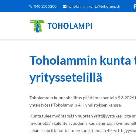
Siirry
040 150 5200
toholammin.kunta@toholampi.fi
sisältöön
Toholammin kunta t
yrityssetelillä
Toholammin kunnanhallitus päätti maanantain 9.3.2026 k
yhteistyössä Toholammin 4H-yhdistyksen kanssa.
Kunta tulee myöntämään nuorten yrittäjyystukea, jota my
myönnetään kalenterivuoden aikana enintään kymmenelle s
aikana suorittanut tai tulee suorittamaan 4H-yrittäjyysk