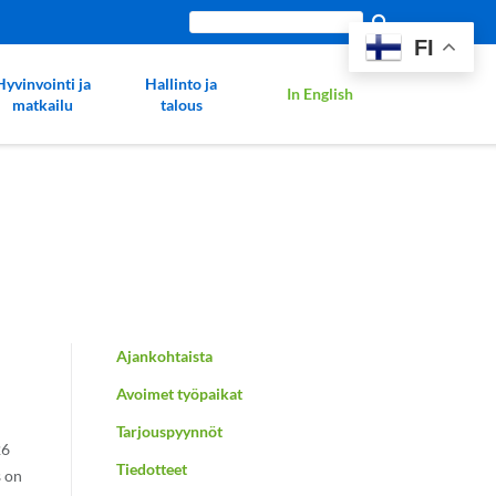
Etsi
FI
sivustolta:
Hyvinvointi ja
Hallinto ja
In English
matkailu
talous
Ajankohtaista
Avoimet työpaikat
Tarjouspyynnöt
26
Tiedotteet
s on