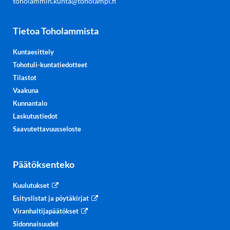
toholammin.kunta@toholampi.fi
Tietoa Toholammista
Kuntaesittely
Tohotuli-kuntatiedotteet
Tilastot
Vaakuna
Kunnantalo
Laskutustiedot
Saavutettavuusseloste
Päätöksenteko
Kuulutukset
Esityslistat ja pöytäkirjat
Viranhaltijapäätökset
Sidonnaisuudet