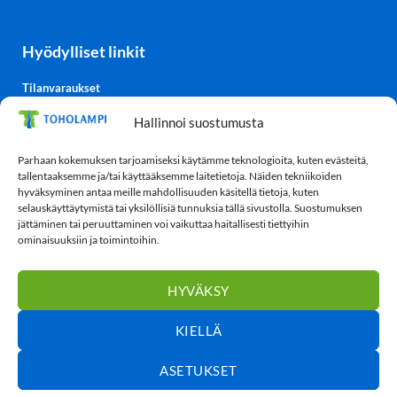
Hyödylliset linkit
Tilanvaraukset
Kulttuurisali-TV
Hallinnoi suostumusta
Säätiedot
TohoTube
Parhaan kokemuksen tarjoamiseksi käytämme teknologioita, kuten evästeitä,
tallentaaksemme ja/tai käyttääksemme laitetietoja. Näiden tekniikoiden
hyväksyminen antaa meille mahdollisuuden käsitellä tietoja, kuten
selauskäyttäytymistä tai yksilöllisiä tunnuksia tällä sivustolla. Suostumuksen
Tietosuoja
jättäminen tai peruuttaminen voi vaikuttaa haitallisesti tiettyihin
ominaisuuksiin ja toimintoihin.
Tietosuojaseloste
Evästekäytäntö (EU)
HYVÄKSY
KIELLÄ
ASETUKSET
Toholampi
© 2026