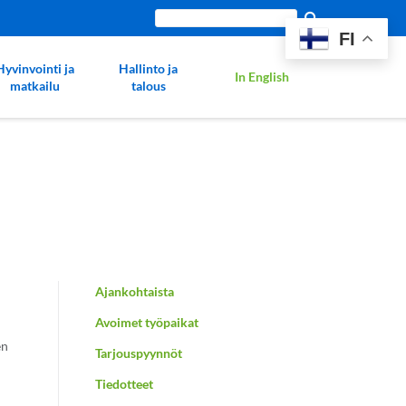
Etsi
FI
sivustolta:
Hyvinvointi ja
Hallinto ja
In English
matkailu
talous
Ajankohtaista
Avoimet työpaikat
en
Tarjouspyynnöt
Tiedotteet