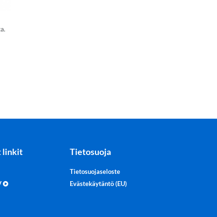
a.
 linkit
Tietosuoja
Tietosuojaseloste
TV
Evästekäytäntö (EU)