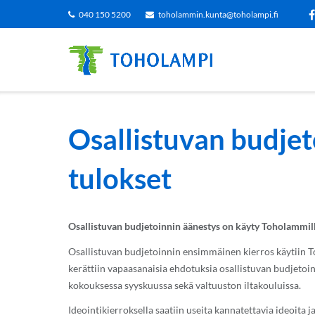
Siirry
040 150 5200
toholammin.kunta@toholampi.fi
sisältöön
Osallistuvan budje
tulokset
Osallistuvan budjetoinnin äänestys on käyty Toholammil
Osallistuvan budjetoinnin ensimmäinen kierros käytiin To
kerättiin vapaasanaisia ehdotuksia osallistuvan budjetoinn
kokouksessa syyskuussa sekä valtuuston iltakouluissa.
Ideointikierroksella saatiin useita kannatettavia ideoita 