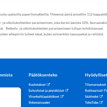
tosta saatavilla paperilomakkeilla. Yhteensä ääniä annettiin 112 kappalett
y- ja ulkoilukohteiden parantaminen, joka keräsi äänistä 32%. Seuraavaksi
stä). Retkeily- ja ulkoilukohteiden parantamiseen tullaan kohdistamaan
en aihepiiriin tulleet ideat, kuten esimerkiksi laavupaikat ja reitistöt.
mmista
Päätöksenteko
Hyödylliset
Kuulutukset
Tilanvaraukset
tteet
Esityslistat ja pöytäkirjat
Kulttuurisali-
Viranhaltijapäätökset
Säätiedot
Sidonnaisuudet
TohoTube