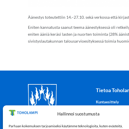
Äänestys toteutettiin 14.–27.10. sekä verkossa että kirjas
Eniten kannatusta saanut teema äänestyksessä oli retkeil
eniten ääniä keräsi lasten ja nuorten toiminta (28% ääni
sivistyslautakunnan talousarvioesityksessä toimia huomioid
Tietoa Tohola
Kuntaesittely
Tohotuli-kuntatiedo
Hallinnoi suostumusta
Tilastot
Vaakuna
Parhaan kokemuksen tarjoamiseksi käytämme teknologioita, kuten evästeitä,
Lampintie 5, 69300 Toholampi