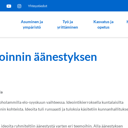
Yhteystiedot
Asuminen ja
Työ ja
Kasvatus ja
ympäristö
yrittäminen
opetus
toinnin äänestyksen
la
holammilla elo-syyskuun vaihteessa. Ideointikierroksella kuntalaisilta
in kohteista. Ideoita tuli runsaasti ja tuloksia käsitetiin kunnanhallituks
ja ideoita ryhmiteltiin äänestystä varten eri teemoihin. Alla äänestyksen