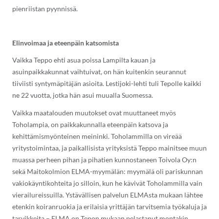
pienriistan pyynnissä.
Elinvoimaa ja eteenpäin katsomista
Vaikka Teppo ehti asua poissa Lampilta kauan ja
asuinpaikkakunnat vaihtuivat, on hän kuitenkin seurannut
tiiviisti syntymäpitäjän asioita. Lestijoki-lehti tuli Tepolle kaikki
ne 22 vuotta, jotka hän asui muualla Suomessa.
Vaikka maatalouden muutokset ovat muuttaneet myös
Toholampia, on paikkakunnalla eteenpäin katsova ja
kehittämismyönteinen meininki. Toholammilla on vireää
yritystoimintaa, ja paikallisista yrityksistä Teppo mainitsee muun
muassa perheen pihan ja pihatien kunnostaneen Toivola Oy:n
sekä Maitokolmion ELMA-myymälän: myymälä oli pariskunnan
vakiokäyntikohteita jo silloin, kun he kävivät Toholammilla vain
vierailureissuilla. Ystävällisen palvelun ELMAsta mukaan lähtee
etenkin koiranruokia ja erilaisia yrittäjän tarvitsemia työkaluja ja
tarvikkeita – ELMA on Tepon mukaan pelastanut montakin