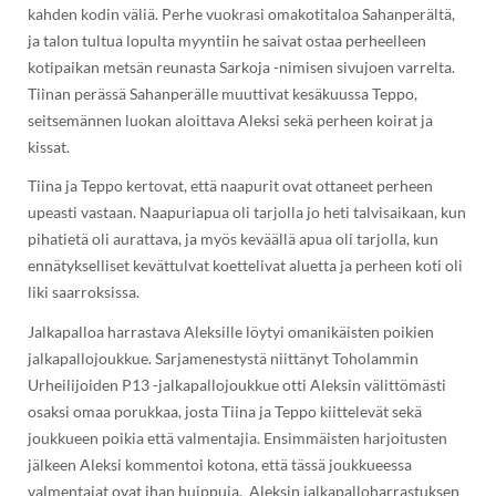
kahden kodin väliä. Perhe vuokrasi omakotitaloa Sahanperältä,
ja talon tultua lopulta myyntiin he saivat ostaa perheelleen
kotipaikan metsän reunasta Sarkoja -nimisen sivujoen varrelta.
Tiinan perässä Sahanperälle muuttivat kesäkuussa Teppo,
seitsemännen luokan aloittava Aleksi sekä perheen koirat ja
kissat.
Tiina ja Teppo kertovat, että naapurit ovat ottaneet perheen
upeasti vastaan. Naapuriapua oli tarjolla jo heti talvisaikaan, kun
pihatietä oli aurattava, ja myös keväällä apua oli tarjolla, kun
ennätykselliset kevättulvat koettelivat aluetta ja perheen koti oli
liki saarroksissa.
Jalkapalloa harrastava Aleksille löytyi omanikäisten poikien
jalkapallojoukkue. Sarjamenestystä niittänyt Toholammin
Urheilijoiden P13 -jalkapallojoukkue otti Aleksin välittömästi
osaksi omaa porukkaa, josta Tiina ja Teppo kiittelevät sekä
joukkueen poikia että valmentajia. Ensimmäisten harjoitusten
jälkeen Aleksi kommentoi kotona, että tässä joukkueessa
valmentajat ovat ihan huippuja. Aleksin jalkapalloharrastuksen