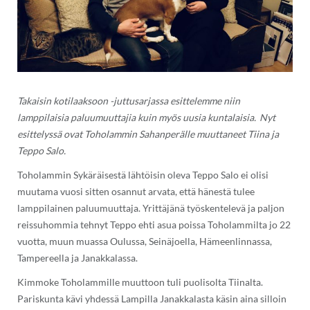
Takaisin kotilaaksoon -juttusarjassa esittelemme niin
lamppilaisia paluumuuttajia kuin myös uusia kuntalaisia. Nyt
esittelyssä ovat Toholammin Sahanperälle muuttaneet Tiina ja
Teppo Salo.
Toholammin Sykäräisestä lähtöisin oleva Teppo Salo ei olisi
muutama vuosi sitten osannut arvata, että hänestä tulee
lamppilainen paluumuuttaja. Yrittäjänä työskentelevä ja paljon
reissuhommia tehnyt Teppo ehti asua poissa Toholammilta jo 22
vuotta, muun muassa Oulussa, Seinäjoella, Hämeenlinnassa,
Tampereella ja Janakkalassa.
Kimmoke Toholammille muuttoon tuli puolisolta Tiinalta.
Pariskunta kävi yhdessä Lampilla Janakkalasta käsin aina silloin