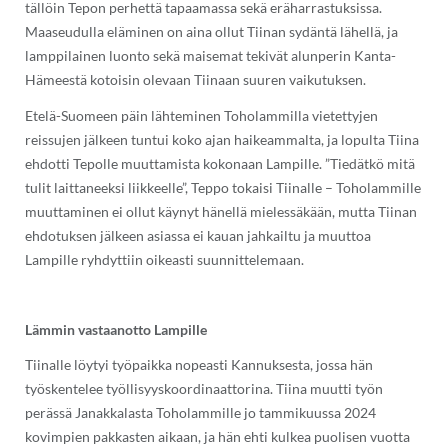
tällöin Tepon perhettä tapaamassa sekä eräharrastuksissa.
Maaseudulla eläminen on aina ollut Tiinan sydäntä lähellä, ja
lamppilainen luonto sekä maisemat tekivät alunperin Kanta-
Hämeestä kotoisin olevaan Tiinaan suuren vaikutuksen.
Etelä-Suomeen päin lähteminen Toholammilla vietettyjen
reissujen jälkeen tuntui koko ajan haikeammalta, ja lopulta Tiina
ehdotti Tepolle muuttamista kokonaan Lampille. ”Tiedätkö mitä
tulit laittaneeksi liikkeelle”, Teppo tokaisi Tiinalle – Toholammille
muuttaminen ei ollut käynyt hänellä mielessäkään, mutta Tiinan
ehdotuksen jälkeen asiassa ei kauan jahkailtu ja muuttoa
Lampille ryhdyttiin oikeasti suunnittelemaan.
Lämmin vastaanotto Lampille
Tiinalle löytyi työpaikka nopeasti Kannuksesta, jossa hän
työskentelee työllisyyskoordinaattorina. Tiina muutti työn
perässä Janakkalasta Toholammille jo tammikuussa 2024
kovimpien pakkasten aikaan, ja hän ehti kulkea puolisen vuotta