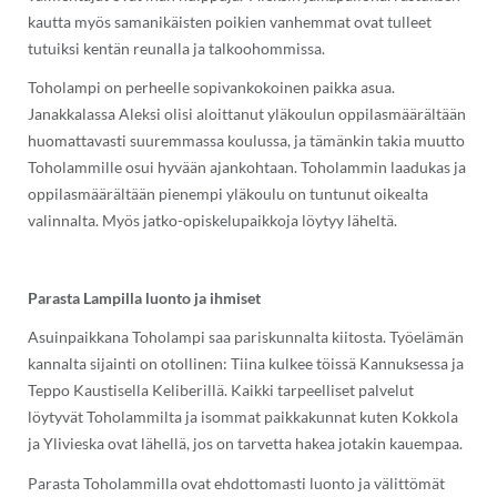
kautta myös samanikäisten poikien vanhemmat ovat tulleet
tutuiksi kentän reunalla ja talkoohommissa.
Toholampi on perheelle sopivankokoinen paikka asua.
Janakkalassa Aleksi olisi aloittanut yläkoulun oppilasmäärältään
huomattavasti suuremmassa koulussa, ja tämänkin takia muutto
Toholammille osui hyvään ajankohtaan. Toholammin laadukas ja
oppilasmäärältään pienempi yläkoulu on tuntunut oikealta
valinnalta. Myös jatko-opiskelupaikkoja löytyy läheltä.
Parasta Lampilla luonto ja ihmiset
Asuinpaikkana Toholampi saa pariskunnalta kiitosta. Työelämän
kannalta sijainti on otollinen: Tiina kulkee töissä Kannuksessa ja
Teppo Kaustisella Keliberillä. Kaikki tarpeelliset palvelut
löytyvät Toholammilta ja isommat paikkakunnat kuten Kokkola
ja Ylivieska ovat lähellä, jos on tarvetta hakea jotakin kauempaa.
Parasta Toholammilla ovat ehdottomasti luonto ja välittömät