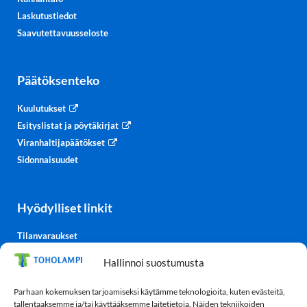
Laskutustiedot
Saavutettavuusseloste
Päätöksenteko
Kuulutukset
Esityslistat ja pöytäkirjat
Viranhaltijapäätökset
Sidonnaisuudet
Hyödylliset linkit
Tilanvaraukset
Kulttuurisali-TV
Hallinnoi suostumusta
Säätiedot
TohoTube
Parhaan kokemuksen tarjoamiseksi käytämme teknologioita, kuten evästeitä,
tallentaaksemme ja/tai käyttääksemme laitetietoja. Näiden tekniikoiden