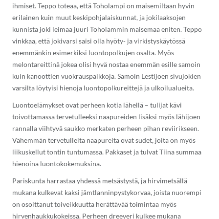
ihmiset. Teppo toteaa, että Toholampi on maisemiltaan hyvin
erilainen kuin muut keskipohjalaiskunnat, ja jokilaaksojen
kunnista joki leimaa juuri Toholammin maisemaa eniten. Teppo
vinkkaa, että jokivarsi saisi olla hyöty- ja virkistyskäytössä
enemmänkin esimerkiksi luontopolkujen osalta. Myös
melontareittinä jokea olisi hyvä nostaa enemmän esille samoin
kuin kanoottien vuokrauspaikkoja. Samoin Lestijoen sivujokien
varsilta löytyisi hienoja luontopolkureittejä ja ulkoilualueita.
Luontoelämykset ovat perheen kotia lähellä – tulijat kävi
toivottamassa tervetulleeksi naapureiden lisäksi myös lähijoen
rannalla viihtyvä saukko merkaten perheen pihan reviirikseen.
Vähemmän tervetulleita naapureita ovat sudet, joita on myös
liikuskellut tontin tuntumassa. Pakkaset ja tulvat Tiina summaa
hienoina luontokokemuksina.
Pariskunta harrastaa yhdessä metsästystä, ja hirvimetsällä
mukana kulkevat kaksi jämtlanninpystykorvaa, joista nuorempi
on osoittanut toiveikkuutta herättävää toimintaa myös
hirvenhaukkukokeissa. Perheen dreeveri kulkee mukana