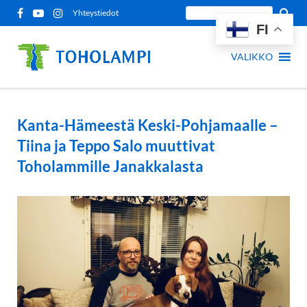
Siirry
Etsi
Yhteystiedot
sisältöön
FI
sivustolta:
VALIKKO
Kanta-Hämeestä Keski-Pohjamaalle –
Tiina ja Teppo Salo muuttivat
Toholammille Janakkalasta